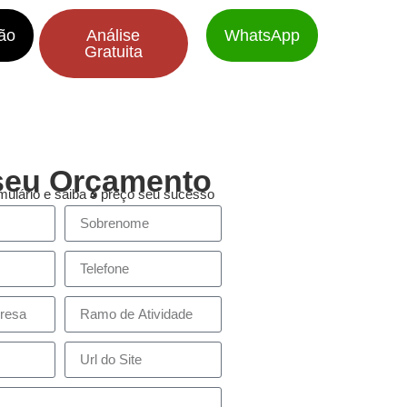
ão
Análise
WhatsApp
Gratuita
seu Orçamento
ulário e saiba o preço seu sucesso