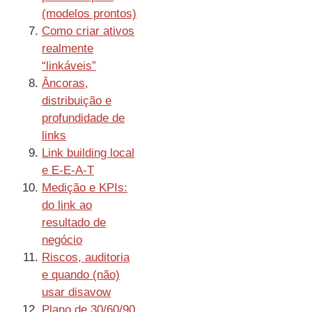
(modelos prontos)
Como criar ativos
realmente
“linkáveis”
Âncoras,
distribuição e
profundidade de
links
Link building local
e E-E-A-T
Medição e KPIs:
do link ao
resultado de
negócio
Riscos, auditoria
e quando (não)
usar disavow
Plano de 30/60/90