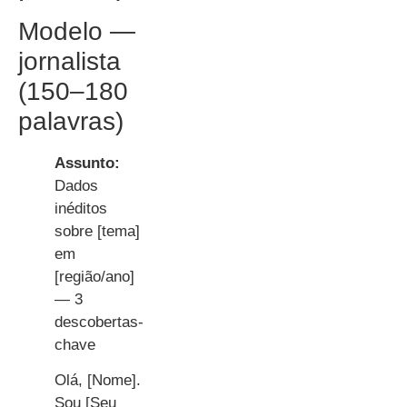
Modelo —
jornalista
(150–180
palavras)
Assunto:
Dados
inéditos
sobre [tema]
em
[região/ano]
— 3
descobertas-
chave
Olá, [Nome].
Sou [Seu