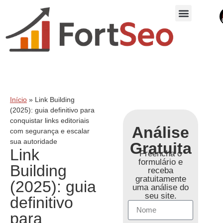
Início
»
Link Building
(2025): guia definitivo para
conquistar links editoriais
Análise
com segurança e escalar
sua autoridade
Gratuita
Link
Preencha o
formulário e
Building
receba
gratuitamente
(2025): guia
uma análise do
seu site.
definitivo
para