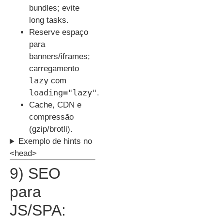
bundles; evite
long tasks.
Reserve espaço
para
banners/iframes;
carregamento
lazy
com
loading="lazy"
.
Cache, CDN e
compressão
(gzip/brotli).
Exemplo de hints no
<head>
9) SEO
para
JS/SPA: