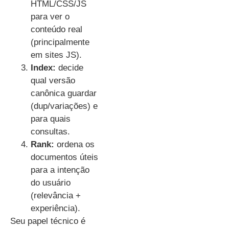
HTML/CSS/JS
para ver o
conteúdo real
(principalmente
em sites JS).
Index:
decide
qual versão
canônica guardar
(dup/variações) e
para quais
consultas.
Rank:
ordena os
documentos úteis
para a intenção
do usuário
(relevância +
experiência).
Seu papel técnico é