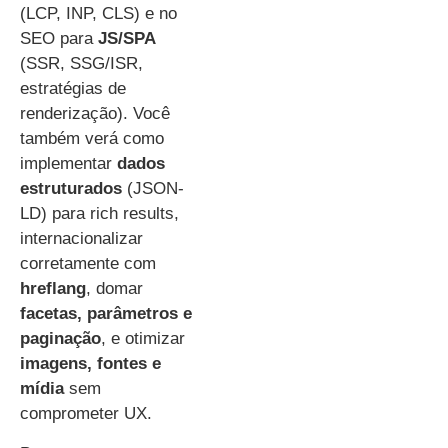
(LCP, INP, CLS) e no
SEO para
JS/SPA
(SSR, SSG/ISR,
estratégias de
renderização). Você
também verá como
implementar
dados
estruturados
(JSON-
LD) para rich results,
internacionalizar
corretamente com
hreflang
, domar
facetas, parâmetros e
paginação
, e otimizar
imagens, fontes e
mídia
sem
comprometer UX.