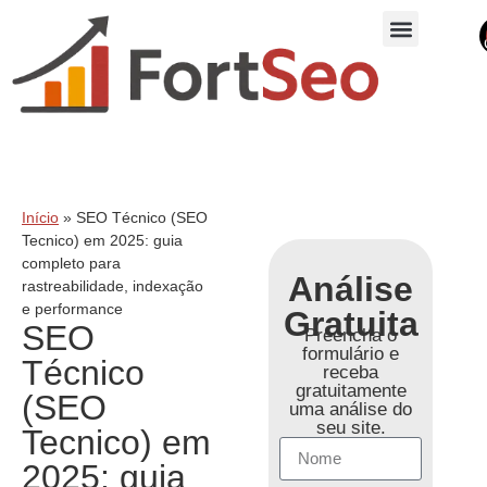
Início
»
SEO Técnico (SEO
Tecnico) em 2025: guia
completo para
Análise
rastreabilidade, indexação
e performance
Gratuita
SEO
Preencha o
formulário e
Técnico
receba
gratuitamente
(SEO
uma análise do
seu site.
Tecnico) em
2025: guia