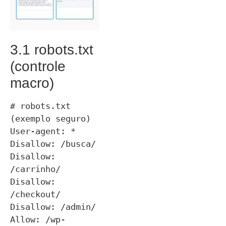
3.1 robots.txt
(controle
macro)
# robots.txt 
(exemplo seguro)

User-agent: *

Disallow: /busca/

Disallow: 
/carrinho/

Disallow: 
/checkout/

Disallow: /admin/

Allow: /wp-