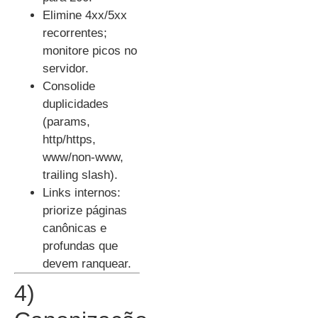
Elimine 4xx/5xx
recorrentes;
monitore picos no
servidor.
Consolide
duplicidades
(params,
http/https,
www/non-www,
trailing slash).
Links internos:
priorize páginas
canônicas e
profundas que
devem ranquear.
4)