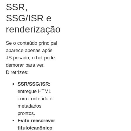
SSR,
SSG/ISR e
renderização
Se o conteúdo principal
aparece apenas após
JS pesado, o bot pode
demorar para ver.
Diretrizes:
SSR/SSG/ISR:
entregue HTML
com conteúdo e
metadados
prontos.
Evite reescrever
título/canônico