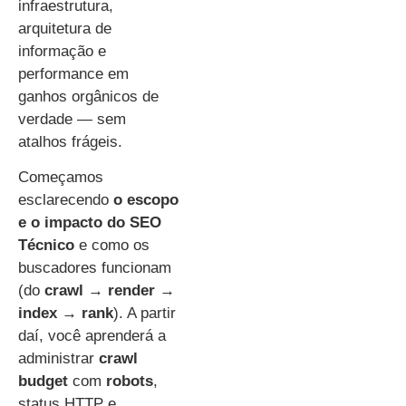
infraestrutura,
arquitetura de
informação e
performance em
ganhos orgânicos de
verdade — sem
atalhos frágeis.
Começamos
esclarecendo
o escopo
e o impacto do SEO
Técnico
e como os
buscadores funcionam
(do
crawl → render →
index → rank
). A partir
daí, você aprenderá a
administrar
crawl
budget
com
robots
,
status HTTP e