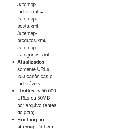
/sitemap-
index.xml →
/sitemap-
posts.xml,
/sitemap-
produtos.xml,
/sitemap-
categorias.xml…
Atualizados:
somente URLs
200 canônicas e
indexáveis.
Limites:
≤ 50.000
URLs ou 50MB
por arquivo (antes
de gzip).
Hreflang no
sitemap:
útil em