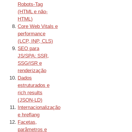
Robots-Tag
(HTML e não-
HTML)
Core Web Vitals e
performance
(LCP, INP, CLS)
SEO para
JS/SPA: SSR,
SSG/ISR e
renderização
Dados
estruturados e
rich results
(JSON-LD)
Internacionalização
e hreflang
Facetas,
parâmetros e